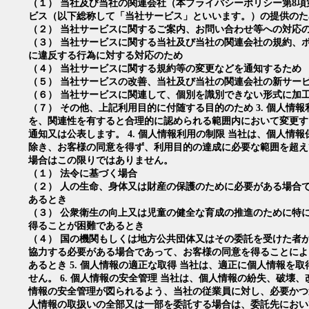
（１） 当社及び当社の関連会社（本プライバシーポリシー第8項
ビス（以下総称して「当社サービス」といいます。）の提供のた
（２） 当社サービスに関するご案内、お問い合わせ等への対応
（３） 当社サービスに関する当社及び当社の関連会社の規約、
に違反する行為に対する対応のため
（４） 当社サービスに関する規約等の変更などを通知するため
（５） 当社サービスの改善、当社及び当社の関連会社の新サー
（６） 当社サービスに関連して、個別を識別できない形式に加
（７） その他、上記利用目的に付随する目的のため 3. 個人情
を、関連性を有すると合理的に認められる範囲内において変更す
通知又は公表します。 4. 個人情報利用の制限 当社は、個人情
除き、お客様の同意を得ず、利用目的の達成に必要な範囲を超え
場合はこの限りではありません。
（１） 法令に基づく場合
（２） 人の生命、身体又は財産の保護のために必要がある場合
あるとき
（３） 公衆衛生の向上又は児童の健全な育成の推進のために特
得ることが困難であるとき
（４） 国の機関もしくは地方公共団体又はその委託を受けた者
協力する必要がある場合であって、お客様の同意を得ることによ
あるとき 5. 個人情報の適正な取得 当社は、適正に個人情報を
せん。 6. 個人情報の安全管理 当社は、個人情報の紛失、破壊
情報の安全管理が図られるよう、当社の従業員に対し、必要かつ
人情報の取扱いの全部又は一部を委託する場合は、委託先におい