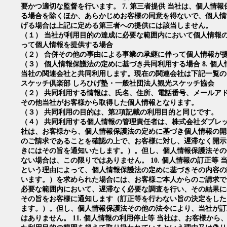
要かつ適切な監督を行います。 7. 第三者提供 当社は、個人情
る場合を除くほか、あらかじめお客様の同意を得ないで、個人情
げる場合は上記に定める第三者への提供には該当しません。
（１） 当社が利用目的の達成に必要な範囲内において個人情報
って個人情報を提供する場合
（２） 合併その他の事由による事業の承継に伴って個人情報が
（３） 個人情報保護法の定めに基づき共同利用する場合 8. 個
当社の関連会社と共同利用します。現在の関連会社は下記一覧の
スケッチ倶楽部 しろひげ塾・一般社団法人観光スケッチ協会
（２） 共同利用する情報は、氏名、住所、電話番号、メールア
その他当社がお客様から取得した個人情報となります。
（３） 共同利用の目的は、第2項記載の利用目的と同じです。
（４） 共同利用する個人情報の管理責任者は、株式会社ダブレット
社は、お客様から、個人情報保護法の定めに基づき個人情報の開
のご請求であることを確認の上で、お客様に対し、遅滞なく開示
きにはその旨を通知いたします。）。但し、個人情報保護法その
ない場合は、この限りではありません。 10. 個人情報の訂正等
という理由によって、個人情報保護法の定めに基づきその内容の
います。）を求められた場合には、お客様ご本人からのご請求で
必要な範囲内において、遅滞なく必要な調査を行い、その結果に
その旨をお客様に通知します（訂正等を行わない旨の決定をした
ます。）。但し、個人情報保護法その他の法令により、当社が訂
はありません。 11. 個人情報の利用停止等 当社は、お客様か